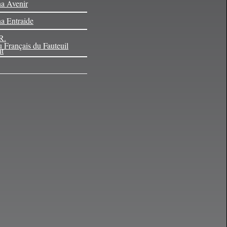
a Avenir
a Entraide
R.
 Français du Fauteuil
t