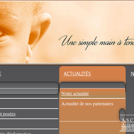
E
ACTUALITÉS
N
Notre actualité
Actualité de nos partenaires
t posées
A.S.C.
Action
Intercu
tin d'information