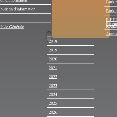
Burkin
 bulletin d'information
Burkin
R.F.F.
Réseau
Roulan
blée Générale
Autres
2018
2019
2020
2021
2022
2023
2024
2025
2026