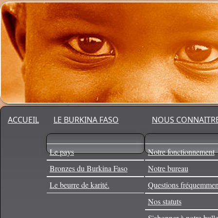
ACCUEIL
LE BURKINA FASO
NOUS CONNAITR
Le pays
Notre fonctionnement
Bronzes du Burkina Faso
Notre bureau
Le beurre de karité.
Questions fréquemmen
Nos statuts
S'abonner à notre bulle